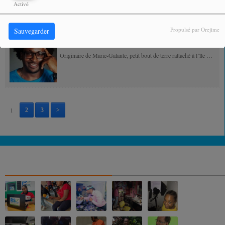
d'ascendances guyanaise, martiniquaise et égyptienne.
Activé
Influencée par la...
Propulsé par Orejime
Sauvegarder
RIDDLA
Originaire de Marie-Galante, petit bout de terre rattaché à l’île de
la Guadeloupe, Riddla a grandi dans le quartier de Lauricisque
plus...
1
2
3
>
NOS ALBUMS PHOTOS