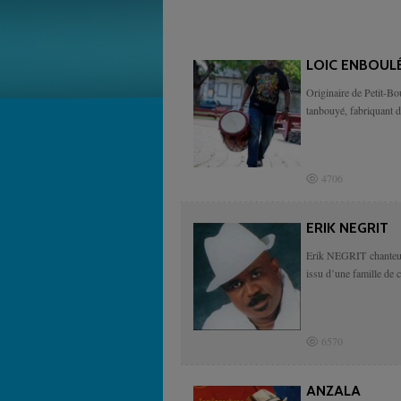
LOIC ENBOUL
Originaire de Petit-Bo
tanbouyé, fabriquant d
4706
ERIK NEGRIT
Erik NEGRIT chanteur, 
issu d’une famille de c
6570
ANZALA