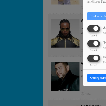
améliorer l'ex
4404
Tout accept
ADMIRAL'T
A
Admiral T, de son vr
est...
Ut
Activé
T
Ut
5724
Activé
F
Ut
VAYB
Activé
Michael Guirand, issu
déjà, il se découvre un
Sauvegarde
4852