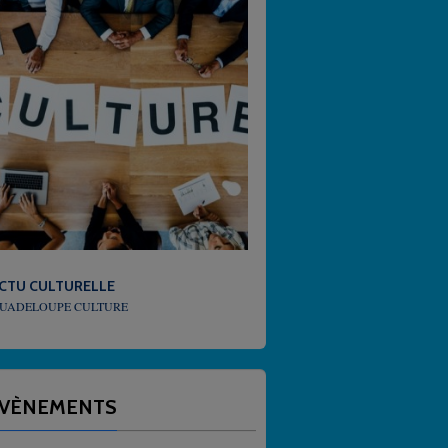
LLE
MÉTÉO
LTURE
QUEL TEMPS FAIT-IL EN GUADELOUPE
VÈNEMENTS