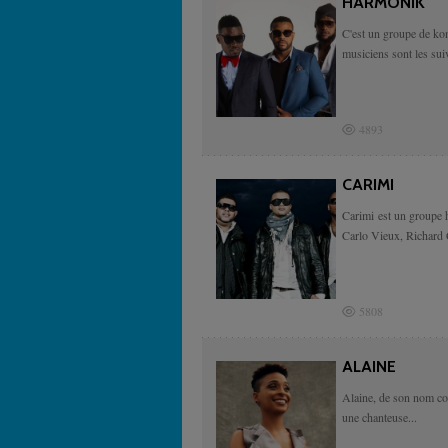
HARMONIK
C'est un groupe de ko
musiciens sont les s
4893
CARIMI
Carimi est un groupe 
Carlo Vieux, Richard C
5808
ALAINE
Alaine, de son nom co
une chanteuse...