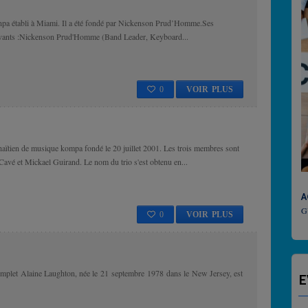
npa établi à Miami. Il a été fondé par Nickenson Prud’Homme.Ses
uivants :Nickenson Prud'Homme (Band Leader, Keyboard...
0
VOIR PLUS
haïtien de musique kompa fondé le 20 juillet 2001. Les trois membres sont
avé et Mickael Guirand. Le nom du trio s'est obtenu en...
ACTU CULTURE
GUADELOUPE CU
0
VOIR PLUS
mplet Alaine Laughton, née le 21 septembre 1978 dans le New Jersey, est
E