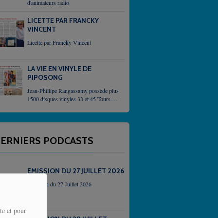
d'animateurs radio
LICETTE PAR FRANCKY
VINCENT
Licette par Francky Vincent
LA VIE EN VINYLE DE
PIPOSONG
Jean-Phillipe Rangassamy possède plus
1500 disques vinyles 33 et 45 Tours. Il
demeure un passioné qui,
inlassablement, enrichit sa collection
grace, parfois, à des...
ERNIERS PODCASTS
EMISSION DU 27 JUILLET 2026
Emission du 27 Juillet 2026
te et pour