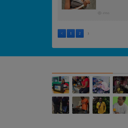
4966
3
<
1
2
NOS ALBUMS PHOTOS