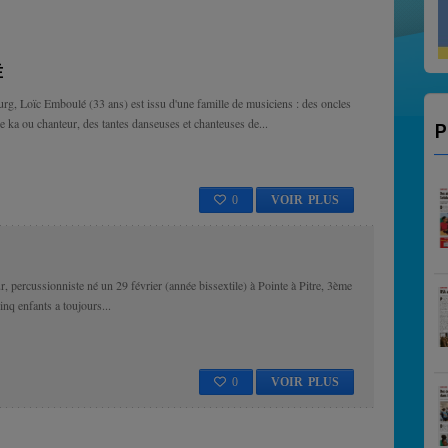
VITO SALSA EN
É
urg, Loïc Emboulé (33 ans) est issu d'une famille de musiciens : des oncles
e ka ou chanteur, des tantes danseuses et chanteuses de...
P
0
VOIR PLUS
percussionniste né un 29 février (année bissextile) à Pointe à Pitre, 3ème
inq enfants a toujours...
0
VOIR PLUS