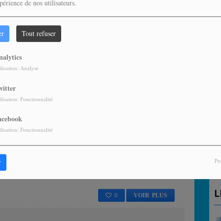
périence de nos utilisateurs.
0
VOIR PLUS
er
Tout refuser
nalytics
ai nom Christy Campbell, né le 29 mars 1981 aux Abymes en Guadeloupe,
ilisation: Analyse
witter
ilisation: Fonctionnalité
0
VOIR PLUS
acebook
A
ilisation: Fonctionnalité
P
e de la célèbre formation CARIMI, est né le 18 décembre 1975. Tout petit
e vraie passion pour le chant....
Pr
r
L
0
VOIR PLUS