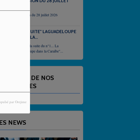
EMISSION DU 28 JUILLET
2026
emission du 28 juillet 2026
N°2 "SUITE" LAGUADELOUPE
DANS LA...
Et voici la suite du n°1... La
Guadeloupe dans la Caraïbe"...
NNONCES DE NOS
ARTENAIRES
opulsé par Orejime
ES NEWS