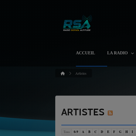
ACCUEIL
LA RADIO
Artistes
ARTISTES
Tous
0-9
A
B
C
D
E
F
G
H
I