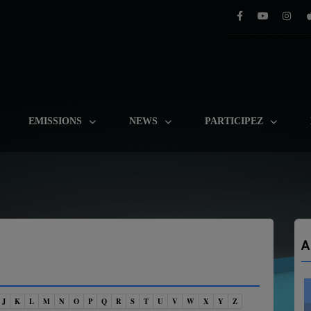
EMISSIONS
NEWS
PARTICIPEZ
A
J
K
L
M
N
O
P
Q
R
S
T
U
V
W
X
Y
Z