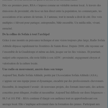
Dès ses premiers jours, RSA s’impose comme un véritable moteur local. À travers des
émissions de proximité, elle tisse un lien direct entre la population, les commerçants, les
associations et les acteurs de terrain. À l’antenne, tout le monde a droit de cité. Des voix
multiples s’élèvent pour partager, entreprendre, bâtir ensemble. Un média utile, vivant,
enraciné.
De la colline de Sofaïa à tout l’archipel
Grâce à une montée en puissance technique et une vision toujours plus large, Radio Sofaïa
Altitude dépasse rapidement les frontières de Sainte-Rose. Depuis 2008, elle rayonne sur
l’ensemble de la Guadeloupe et même au-delà, jusque sur les îles voisines. Et pourtant,
malgré cette expansion, elle reste fidèle à son ADN : proximité, engagement citoyen et
valorisation de la culture locale.
Une radio en mouvement, ancrée dans son temps
Aujourd’hui, Radio Sofaïa Altitude, portée par l’Association Sofaïa Altitude (ASA),
s’appuie sur une équipe jeune et dynamique, encadrée par des professionnels chevronnés.
Ensemble, ils imaginent l’avenir : de nouveaux projets, des formats innovants, des actions
concrètes pour éduquer, éveiller et rassembler. Aujourd’hui diffusée sur deux fréquences –
88.5 et 101 FM – RSA continue d’élargir son audience tout en approfondissant son
ancrage local. Elle s’implique activement dans la formation des jeunes. Participant aux