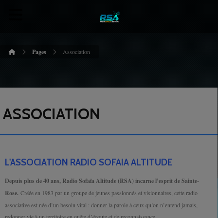
Pages
Association
ASSOCIATION
L'ASSOCIATION RADIO SOFAIA ALTITUDE
Depuis plus de 40 ans, Radio Sofaïa Altitude (RSA) incarne l’esprit de Sainte-
Rose.
Créée en 1983 par un groupe de jeunes passionnés et visionnaires, cette radio
associative est née d’un besoin vital : donner la parole à ceux qu’on n’entend jamais,
redonner vie à un territoire en quête d’écoute et de reconnaissance.