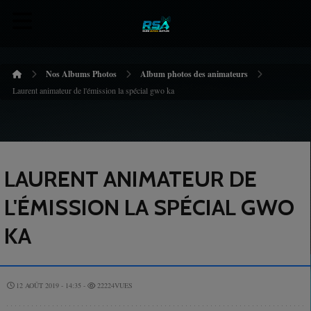
Nos Albums Photos
Album photos des animateurs
Laurent animateur de l'émission la spécial gwo ka
LAURENT ANIMATEUR DE
L'ÉMISSION LA SPÉCIAL GWO
KA
12 AOÛT 2019 - 14:35 -
22224VUES