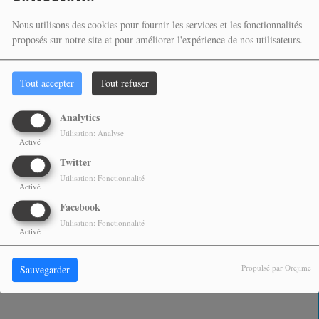
Nous utilisons des cookies pour fournir les services et les fonctionnalités
proposés sur notre site et pour améliorer l'expérience de nos utilisateurs.
Tout accepter
Tout refuser
Analytics
Utilisation: Analyse
Activé
PARTAGEZ !
Twitter
Utilisation: Fonctionnalité
Activé
Facebook
COMMENTAIRES(0)
Utilisation: Fonctionnalité
Activé
Vous devez être connecté pour commenter
SE CONNECTER
INSCRIPTION
Propulsé par Orejime
Sauvegarder