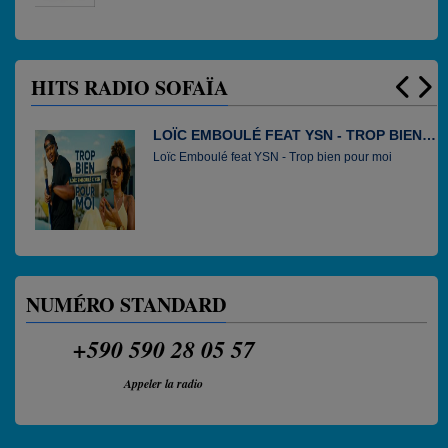
HITS RADIO SOFAÏA
LOÏC EMBOULÉ FEAT YSN - TROP BIEN
JESSYE BELLEVAL - PALOLÉ PALOLÉ
TE AMO - THIERRY CHAM
ZERO FAUTE ON TI CHANS
OSWALD - SYLVANI
EMILE NAROYANIN STIGMAT LANMOU
JIM RAMA X DEE END - BOUGÉ
RACHELLE ALLISON FEAT AKNOSE -
JIMMY DEVARIEUX - PA DOUTÉ
CARLO VIEUX – PREMYE SWA
POUR MOI
NYET
Loïc Emboulé feat YSN - Trop bien pour moi
Jessye Belleval - Palolé Palolé
NUMÉRO STANDARD
+590 590 28 05 57
Appeler la radio