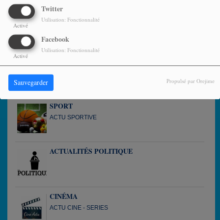
Twitter
MÉTÉO
Utilisation: Fonctionnalité
Activé
QUEL TEMPS FAIT-IL EN GUADELOUPE
Facebook
Utilisation: Fonctionnalité
Activé
VIE LOCALE
Propulsé par Orejime
Sauvegarder
SPORT
ACTU SPORTIVE
ACTUALITÉS POLITIQUE
CINÉMA
ACTU CINE - SERIES