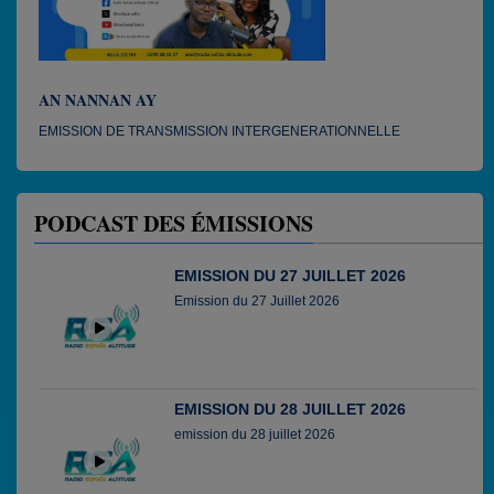
AN NANNAN AY
BEBEL FUZION
BIEN-ÊTRE EN MOTS
BIKNOSTALZOUK
CBR RADIO
DIGEST
DUBIDICAL
FREE DOM
JUSTICE & PAIX
KAZ KREYOL'
KONPA EN ALTITUDE
SALSA EN ALTITUDE
SANN' É FARIN'
SESSION MIX DJ GUYTO
SONNY VIBES
TROPICAL GOSPEL
ZION STATION
EMISSION DE TRANSMISSION INTERGENERATIONNELLE
Collège Bebel - Bebel Fuzion
PODCAST DES ÉMISSIONS
EMISSION DU 27 JUILLET 2026
Emission du 27 Juillet 2026
EMISSION DU 28 JUILLET 2026
emission du 28 juillet 2026