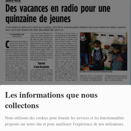
10 SEPTEMBRE 2020 - 12:45
Les informations que nous
collectons
Un groupe de jeunes était invité à Radio Sofaia Altitude pour découvrir et
être
initié aux
Nous utilisons des cookies pour fournir les services et les fonctionnalités
métiers de la radio.
proposés sur notre site et pour améliorer l'expérience de nos utilisateurs.