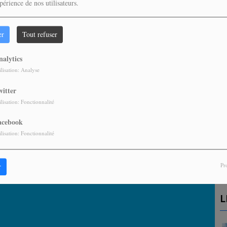
périence de nos utilisateurs.
er
Tout refuser
nalytics
ilisation: Analyse
witter
ilisation: Fonctionnalité
acebook
A
ilisation: Fonctionnalité
P
Pr
r
L