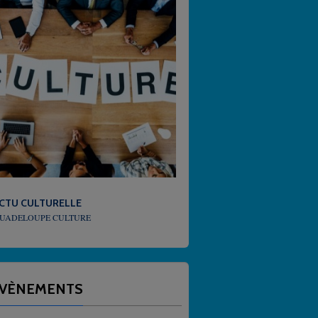
E
MÉTÉO
URE
QUEL TEMPS FAIT-IL EN GUADELOUPE
VÈNEMENTS