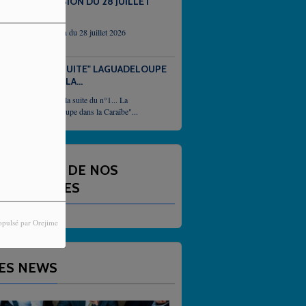
EMISSION DU 28 JUILLET
2026
emission du 28 juillet 2026
N°2 "SUITE" LAGUADELOUPE
DANS LA...
Et voici la suite du n°1... La
Guadeloupe dans la Caraïbe"...
NNONCES DE NOS
ARTENAIRES
opulsé par Orejime
ES NEWS