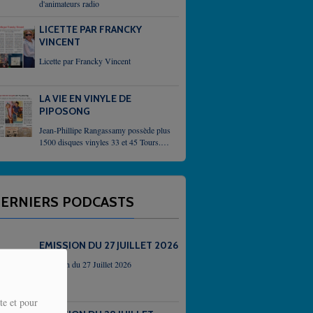
d'animateurs radio
LICETTE PAR FRANCKY
VINCENT
Licette par Francky Vincent
LA VIE EN VINYLE DE
PIPOSONG
Jean-Phillipe Rangassamy possède plus
1500 disques vinyles 33 et 45 Tours. Il
demeure un passioné qui,
inlassablement, enrichit sa collection
grace, parfois, à des...
ERNIERS PODCASTS
EMISSION DU 27 JUILLET 2026
Emission du 27 Juillet 2026
te et pour