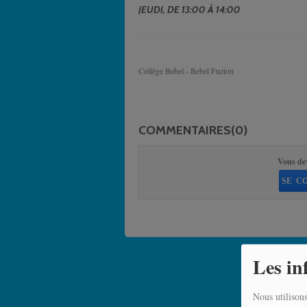
JEUDI, DE 13:00 À 14:00
Collège Bebel - Bebel Fuzion
COMMENTAIRES(0)
Vous de
SE C
Les in
Nous utilisons