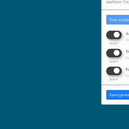
améliorer l'ex
Tout accept
A
Ut
Activé
T
Ut
Activé
F
Ut
Activé
Sauvegarde