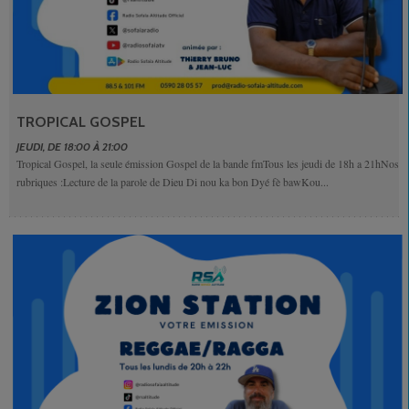
TROPICAL GOSPEL
JEUDI, DE 18:00 À 21:00
Tropical Gospel, la seule émission Gospel de la bande fmTous les jeudi de 18h a 21hNos
rubriques :Lecture de la parole de Dieu Di nou ka bon Dyé fè bawKou...