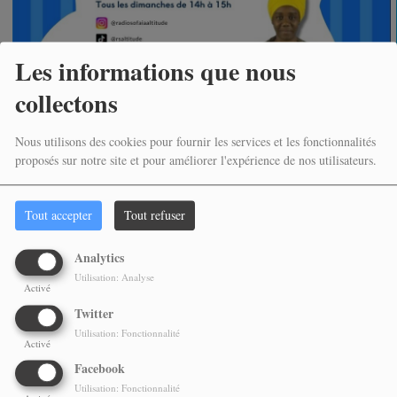
Les informations que nous
collectons
Nous utilisons des cookies pour fournir les services et les fonctionnalités
FREE DOM
proposés sur notre site et pour améliorer l'expérience de nos utilisateurs.
DIMANCHE, DE 14:00 À 17:00
Trois heures d'émission en direct animée par Sistah Jahia afin de donner la parole aux
Tout accepter
Tout refuser
activistes, aux militants et à toutes les personnes qui oeuvrent afin...
Analytics
Utilisation: Analyse
Activé
Twitter
Utilisation: Fonctionnalité
Activé
Facebook
Utilisation: Fonctionnalité