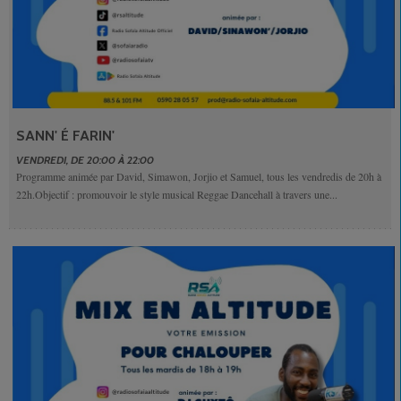
SANN' É FARIN'
VENDREDI, DE 20:00 À 22:00
Programme animée par David, Simawon, Jorjio et Samuel, tous les vendredis de 20h à
22h.Objectif : promouvoir le style musical Reggae Dancehall à travers une...