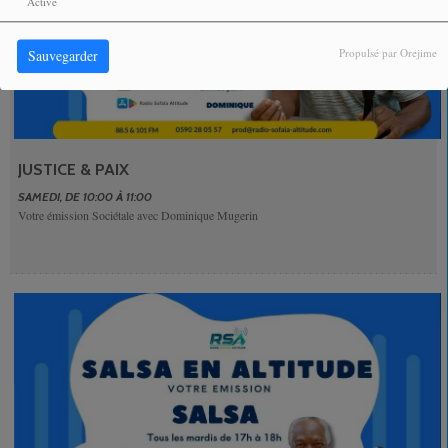
Activé
Propulsé par Orejime
Sauvegarder
JUSTICE & PAIX
SAMEDI, DE 10:00 À 11:00
Votre émission Sociétale avec Dominique Mugerin