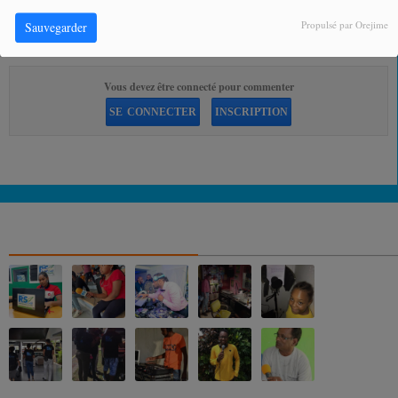
Propulsé par Orejime
Sauvegarder
COMMENTAIRES(0)
Vous devez être connecté pour commenter
SE CONNECTER
INSCRIPTION
NOS ALBUMS PHOTOS