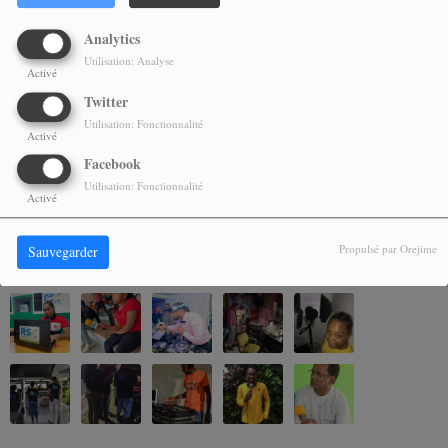
Analytics
il y a 7 mois
Utilisation: Analyse
SONNY VIBES DU MARDI 16 DECEMBRE 2025
Activé
Twitter
Utilisation: Fonctionnalité
il y a 8 mois
Activé
EMISSION SONNY VIBES 18 NOVEMBRE 2025
Facebook
Utilisation: Fonctionnalité
Activé
Propulsé par Orejime
Sauvegarder
NOS ALBUMS PHOTOS