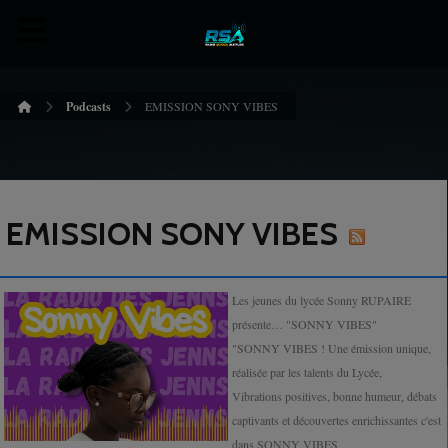
Podcasts
EMISSION SONY VIBES
EMISSION SONY VIBES
Les jeunes du lycée Sonny RUPAIRE
présente… "SONNY VIBES"
"SONNY VIBES ! Une émission unique,
réalisée par les talents du Lycée,
Vibrations positives, bonne humeur, débats
captivants et découvertes enrichissantes c'est
dans SONNY VIBES.