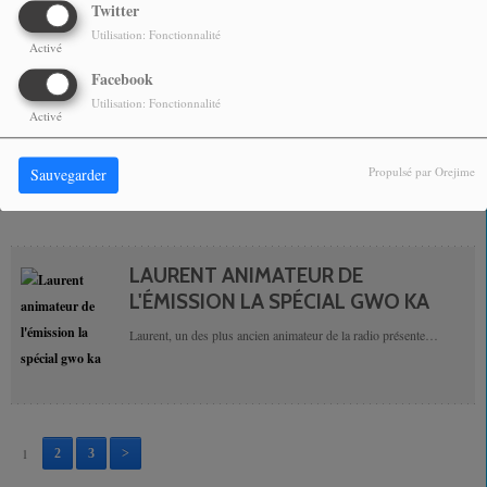
Twitter
Journée sportive organisée par Fitform concept dans le cadre de
Utilisation: Fonctionnalité
la 3ème édition du Lamentin en mouvement avec Jordan chargé
Activé
de l'animation.
Facebook
Utilisation: Fonctionnalité
THIERRY LAMBERT ANIMATEUR DE
Activé
TROPICAL GOSPEL
Propulsé par Orejime
Sauvegarder
Thierry Lambert animateur de tropical gospel.
LAURENT ANIMATEUR DE
L'ÉMISSION LA SPÉCIAL GWO KA
Laurent, un des plus ancien animateur de la radio présente
l'émission la spécial gwo ka tous les lundi de 18h à 20h.
1
2
3
>