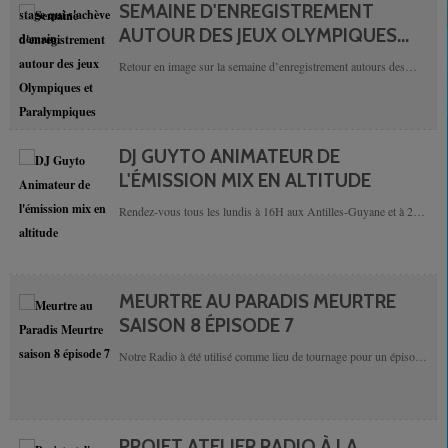
SEMAINE D'ENREGISTREMENT
AUTOUR DES JEUX OLYMPIQUES
ET PARALYMPIQUES
Retour en image sur la semaine d’enregistrement autours des
jeux Olympiques et Paralympiques avec l’école Mixte 1 du
bourg de Sainte Rose.
DJ GUYTO ANIMATEUR DE
L'ÉMISSION MIX EN ALTITUDE
Rendez-vous tous les lundis à 16H aux Antilles-Guyane et à 21h
(Heures d'hiver), 22h (Heures d'Été) en France, pour une session
mix en altitude avec DJ...
MEURTRE AU PARADIS MEURTRE
SAISON 8 ÉPISODE 7
Notre Radio à été utilisé comme lieu de tournage pour un épisode
de la série Meutre au Paradis. Voici le lien d'accès à...
PROJET ATELIER RADIO À LA