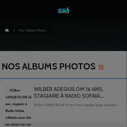
Nos Albums Photos
NOS ALBUMS PHOTOS
WILBER ADEQUILOM 16 ANS,
STAGIAIRE À RADIO SOFAIA
ALTITUDE NOUS FAIT UN RETOUR
Wilber ADEQUILOM 16 ans Notre stagiaire hyper souriant fait
SUR SON STAGE QUI S'ACHÈVE
un retour sur son stage qui s'achève demain. On le remercie pour
DEMAIN.
son implication et sa détermination...