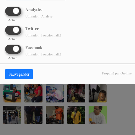
NDANK
Analytics
Utilisation: Analyse
Activé
Twitter
Utilisation: Fonctionnalité
Activé
1
2
3
>
Facebook
Utilisation: Fonctionnalité
Activé
Propulsé par Orejime
Sauvegarder
NOS ALBUMS PHOTOS