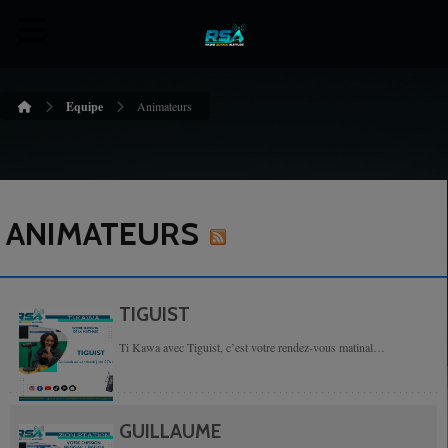
Equipe
Animateurs
ANIMATEURS
TIGUIST
Ti Kawa avec Tiguist, c’est votre rendez-vous matinal
incontournable sur...
GUILLAUME